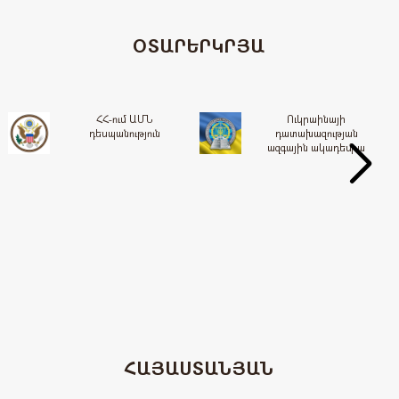
ՕՏԱՐԵՐԿՐՅԱ
ՀՀ-ում ԱՄՆ
Ուկրաինայի
դեսպանություն
դատախազության
ազգային ակադեմիա
n
e
x
t
ՀԱՅԱՍՏԱՆՅԱՆ