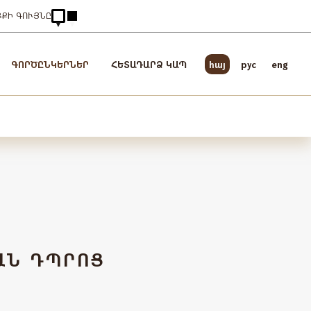
ՅՔԻ ԳՈՒՅՆԸ
ԳՈՐԾԸՆԿԵՐՆԵՐ
ՀԵՏԱԴԱՐՁ ԿԱՊ
հայ
pyc
eng
ԱՆ ԴՊՐՈՑ