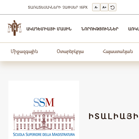
ՏԱՌԱՏԵՍԱԿՆԵՐԻ ՉԱՓՍԵՐ
16PX
A-
A+
Արդարադատության
Ակադեմիա
ԱԿԱԴԵՄԻԱՅԻ ՄԱՍԻՆ
ՆՈՐՈՒԹՅՈՒՆՆԵՐ
ԱՌԿ
-
ԱՐԴԱՐԱԴԱՏՈւԹՅԱՆ
ԱԿԱԴԵՄԻԱ
Միջազգային
Օտարերկրյա
Հայաստանյան
ԻՏԱԼԻԱՅ