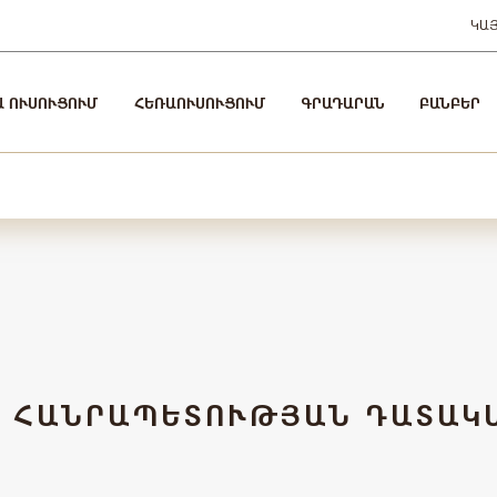
ԿԱ
Ա ՈՒՍՈՒՑՈՒՄ
ՀԵՌԱՈՒՍՈՒՑՈՒՄ
ԳՐԱԴԱՐԱՆ
ԲԱՆԲԵՐ
Ի ՀԱՆՐԱՊԵՏՈՒԹՅԱՆ ԴԱՏԱԿ