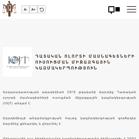
Արդարադատության
Ակադեմիա
A-
A+
-
ԱՐԴԱՐԱԴԱՏՈւԹՅԱՆ
ԱԿԱԴԵՄԻԱ
ԴԱՏԱԿԱՆ ՈԼՈՐՏԻ ՄԱՍՆԱԳԵՏՆԵՐԻ
ՈՒՍՈՒՑՄԱՆ ՄԻՋԱԶԳԱՅԻՆ
ԿԱԶՄԱԿԵՐՊՈՒԹՅՈՒՆ
Արդարադատության ակադեմիան 2019 թվականի մարտից Դատական
ոլորտի մասնագետների ուսուցման միջազգային կազմակերպության
(IOJT) անդամ է:
Ակադեմիայի անդամակցության հայտը կազմակերպության գործադիր
մարմինը քննարկել և ընդունել է:
Միջազգային այս հեղինակավոր կազմակերպությունը հիմնադրվել է 2002