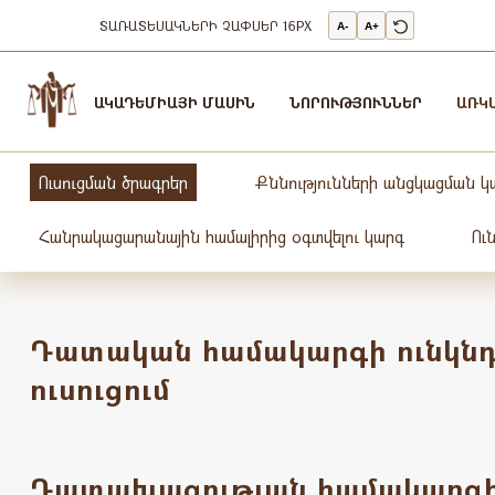
ՏԱՌԱՏԵՍԱԿՆԵՐԻ ՉԱՓՍԵՐ
16PX
A-
A+
Արդարադատության
Ակադեմիա
ԱԿԱԴԵՄԻԱՅԻ ՄԱՍԻՆ
ՆՈՐՈՒԹՅՈՒՆՆԵՐ
ԱՌԿ
-
ԱՐԴԱՐԱԴԱՏՈւԹՅԱՆ
ԱԿԱԴԵՄԻԱ
Ուսուցման ծրագրեր
Քննությունների անցկացման կ
Հանրակացարանային համալիրից օգտվելու կարգ
Ու
Դատական համակարգի ունկնդ
ուսուցում
Դատախազության համակարգ