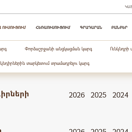
ԿԱ
Ա ՈՒՍՈՒՑՈՒՄ
ՀԵՌԱՈՒՍՈՒՑՈՒՄ
ԳՐԱԴԱՐԱՆ
ԲԱՆԲԵՐ
արգ
Փորձաշրջանի անցկացման կարգ
Ունկնդրի
նկնդիրներին տարկետում տրամադրելու կարգ
իրների
2026
2025
2024
ի
2026
2025
2024