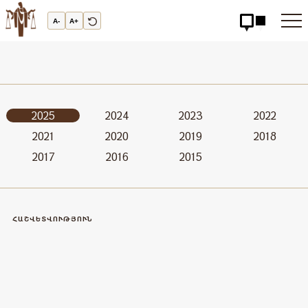
Արդարադատության
Ակադեմիա
A-
A+
-
ԱՐԴԱՐԱԴԱՏՈւԹՅԱՆ
ԱԿԱԴԵՄԻԱ
2025
2024
2023
2022
2021
2020
2019
2018
2017
2016
2015
ՀԱՇՎԵՏՎՈՒԹՅՈՒՆ