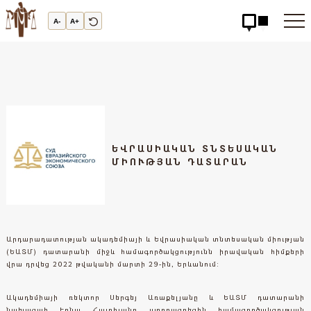
Արդարադատության
Ակադեմիա
A-
A+
-
ԱՐԴԱՐԱԴԱՏՈւԹՅԱՆ
ԱԿԱԴԵՄԻԱ
ԵՎՐԱՍԻԱԿԱՆ ՏՆՏԵՍԱԿԱՆ
ՄԻՈՒԹՅԱՆ ԴԱՏԱՐԱՆ
Արդարադատության ակադեմիայի և Եվրասիական տնտեսական միության
(ԵԱՏՄ) դատարանի միջև համագործակցությունն իրավական հիմքերի
վրա դրվեց 2022 թվականի մարտի 29-ին, Երևանում:
Ակադեմիայի ռեկտոր Սերգեյ Առաքելյանը և ԵԱՏՄ դատարանի
նախագահ Էռնա Հայրիյանը ստորագրեցին համագործակցության