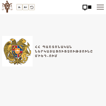
Արդարադատության
Ակադեմիա
A-
A+
-
ԱՐԴԱՐԱԴԱՏՈւԹՅԱՆ
ԱԿԱԴԵՄԻԱ
ՀՀ ՊԱՇՏՈՆԱԿԱՆ
ՆԵՐԿԱՅԱՑՈՒՑՉՈՒԹՅՈՒՆԸ
ՄԻԵԴ֊ՈՒՄ