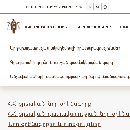
ՏԱՌԱՏԵՍԱԿՆԵՐԻ ՉԱՓՍԵՐ
16PX
A-
A+
Արդարադատության
Ակադեմիա
ԱԿԱԴԵՄԻԱՅԻ ՄԱՍԻՆ
ՆՈՐՈՒԹՅՈՒՆՆԵՐ
ԱՌԿ
-
ԱՐԴԱՐԱԴԱՏՈւԹՅԱՆ
ԱԿԱԴԵՄԻԱ
Արդարադատության ակադեմիայի հրատարակություններ
Գրադարանի գործունեության կազմակերպման կարգ
Անչափահասների մասնակցությամբ գործերով մասնագիտացվ
ՀՀ քրեական նոր օրենսգիրք
ՀՀ քրեական դատավարության նոր օրենս
Նոր օրենսգրքեր և ուղեցույցներ