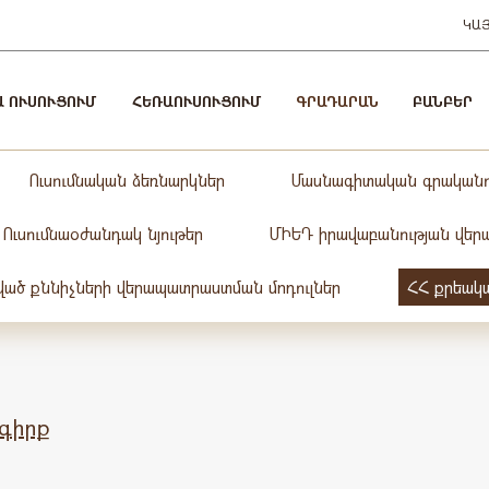
ԿԱ
Ա ՈՒՍՈՒՑՈՒՄ
ՀԵՌԱՈՒՍՈՒՑՈՒՄ
ԳՐԱԴԱՐԱՆ
ԲԱՆԲԵՐ
Ուսումնական ձեռնարկներ
Մասնագիտական գրականո
Ուսումնաօժանդակ նյութեր
ՄԻԵԴ իրավաբանության վերաբ
ած քննիչների վերապատրաստման մոդուլներ
ՀՀ քրեակ
գիրք