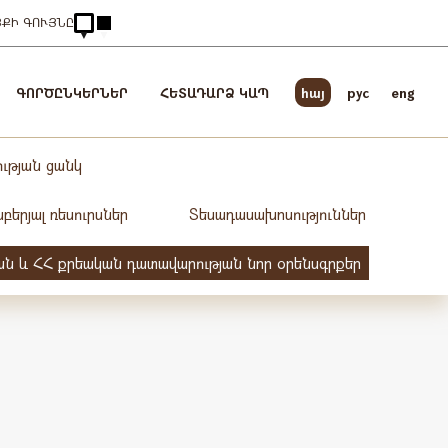
ՅՔԻ ԳՈՒՅՆԸ
ԳՈՐԾԸՆԿԵՐՆԵՐ
ՀԵՏԱԴԱՐՁ ԿԱՊ
հայ
pyc
eng
ւթյան ցանկ
երյալ ռեսուրսներ
Տեսադասախոսություններ
ան և ՀՀ քրեական դատավարության նոր օրենսգրքեր