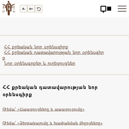
Արդարադատության
Ակադեմիա
A-
A+
-
ԱՐԴԱՐԱԴԱՏՈւԹՅԱՆ
ԱԿԱԴԵՄԻԱ
ՀՀ քրեական նոր օրենսգիրք
ՀՀ քրեական դատավարության նոր օրենսգիր
ք
Նոր օրենսգրքեր և ուղեցույցներ
ՀՀ քրեական դատավարության նոր
օրենսգիրք
Թեմա՝ «Ապացույցները և ապացուցումը»
Թեմա՝ «Ձերբակալումը և խափանման միջոցները»