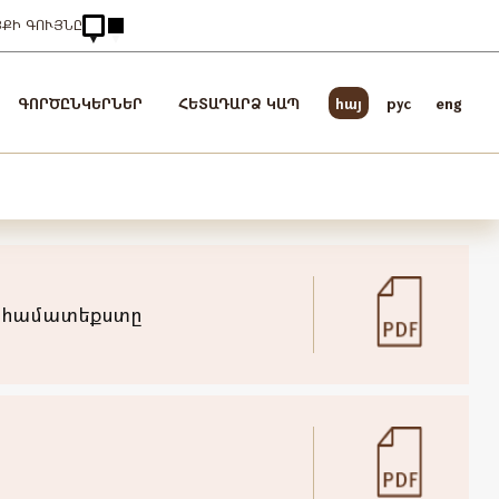
ՅՔԻ ԳՈՒՅՆԸ
ԳՈՐԾԸՆԿԵՐՆԵՐ
ՀԵՏԱԴԱՐՁ ԿԱՊ
հայ
pyc
eng
 համատեքստը