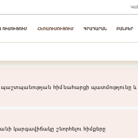
ԿԱ
Ա ՈՒՍՈՒՑՈՒՄ
ՀԵՌԱՈՒՍՈՒՑՈՒՄ
ԳՐԱԴԱՐԱՆ
ԲԱՆԲԵՐ
պաշտպանության հիմնահարցի պատմությունը և
ի կարգավիճակը շնորհելու հիմքերը