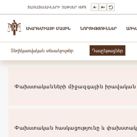
ՏԱՌԱՏԵՍԱԿՆԵՐԻ ՉԱՓՍԵՐ
16PX
A-
A+
Արդարադատության
Ակադեմիա
ԱԿԱԴԵՄԻԱՅԻ ՄԱՍԻՆ
ՆՈՐՈՒԹՅՈՒՆՆԵՐ
ԱՌԿ
-
ԱՐԴԱՐԱԴԱՏՈւԹՅԱՆ
ԱԿԱԴԵՄԻԱ
Տեղեկատվական տեսանյութեր
Դասընթացներ
Փախստականների միջազգային իրավական 
Փախստական հասկացությունը և փախստական