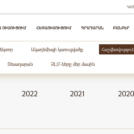
ԿԱ
Ա ՈՒՍՈՒՑՈՒՄ
ՀԵՌԱՈՒՍՈՒՑՈՒՄ
ԳՐԱԴԱՐԱՆ
ԲԱՆԲԵՐ
ռեկտոր
Ակադեմիայի կառուցվածք
Հաշվետվությու
Տեսադարան
ԶԼՄ-ները մեր մասին
2022
2021
202