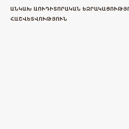
ԱՆԿԱԽ ԱՈՒԴԻՏՈՐԱԿԱՆ ԵԶՐԱԿԱՑՈՒԹՅ
ՀԱՇՎԵՏՎՈՒԹՅՈՒՆ