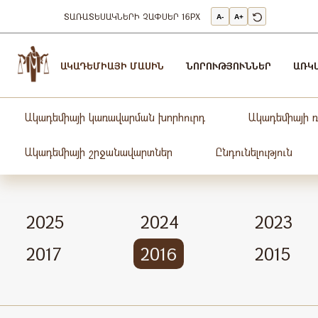
ՏԱՌԱՏԵՍԱԿՆԵՐԻ ՉԱՓՍԵՐ
16PX
A-
A+
Արդարադատության
Ակադեմիա
ԱԿԱԴԵՄԻԱՅԻ ՄԱՍԻՆ
ՆՈՐՈՒԹՅՈՒՆՆԵՐ
ԱՌԿ
-
ԱՐԴԱՐԱԴԱՏՈւԹՅԱՆ
ԱԿԱԴԵՄԻԱ
Ակադեմիայի կառավարման խորհուրդ
Ակադեմիայի 
Ակադեմիայի շրջանավարտներ
Ընդունելություն
2025
2024
2023
2017
2016
2015