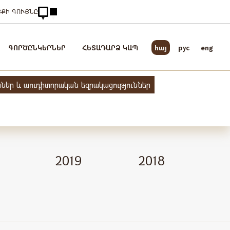
ՅՔԻ ԳՈՒՅՆԸ
ԳՈՐԾԸՆԿԵՐՆԵՐ
ՀԵՏԱԴԱՐՁ ԿԱՊ
հայ
pyc
eng
ններ և աուդիտորական եզրակացություններ
0
2019
2018