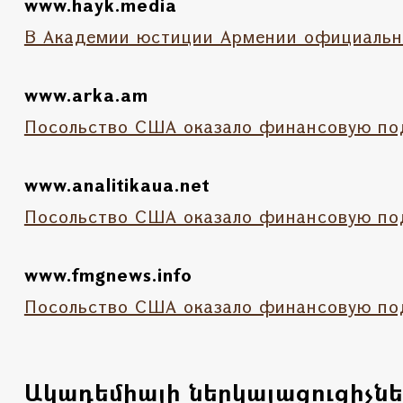
www.hayk.media
В Академии юстиции Армении официальн
www.arka.am
Посольство США оказало финансовую под
www.analitikaua.net
Посольство США оказало финансовую под
www.fmgnews.info
Посольство США оказало финансовую под
Ակադեմիայի ներկայացուցիչն