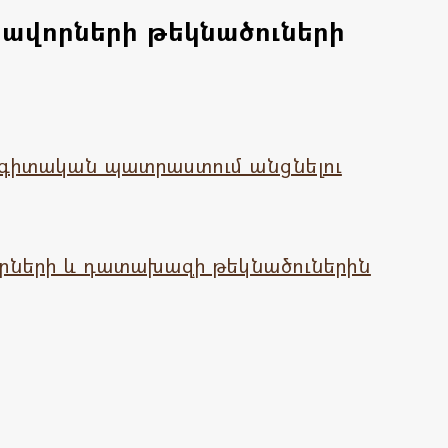
տավորների թեկնածուների
ագիտական պատրաստում անցնելու
որների և դատախազի թեկնածուներին