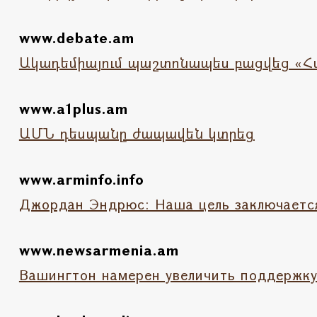
www.debate.am
Ակադեմիայում պաշտոնապես բացվեց «Հա
www.a1plus.am
ԱՄՆ դեսպանը ժապավեն կտրեց
www.arminfo.info
Джордан Эндрюс: Наша цель заключается
www.newsarmenia.am
Вашингтон намерен увеличить поддержку 