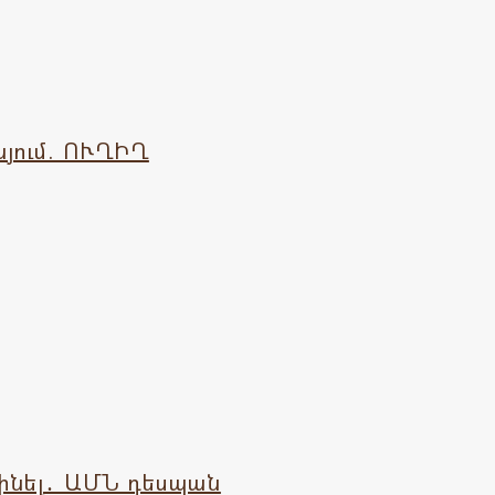
յում. ՈՒՂԻՂ
լինել․ ԱՄՆ դեսպան