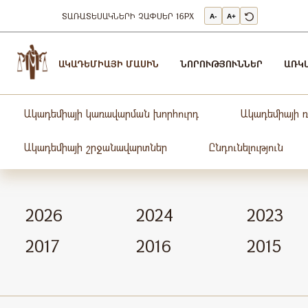
ՏԱՌԱՏԵՍԱԿՆԵՐԻ ՉԱՓՍԵՐ
16PX
A-
A+
Արդարադատության
Ակադեմիա
ԱԿԱԴԵՄԻԱՅԻ ՄԱՍԻՆ
ՆՈՐՈՒԹՅՈՒՆՆԵՐ
ԱՌԿ
-
ԱՐԴԱՐԱԴԱՏՈւԹՅԱՆ
ԱԿԱԴԵՄԻԱ
Ակադեմիայի կառավարման խորհուրդ
Ակադեմիայի 
Ակադեմիայի շրջանավարտներ
Ընդունելություն
2026
2024
2023
2017
2016
2015