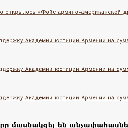
о открылось «Фойе армяно-американской д
держку Академии юстиции Армении на сумм
держку Академии юстиции Армении на сумм
держку Академии юстиции Армении на сумм
երը մասնակցել են անչափահասն