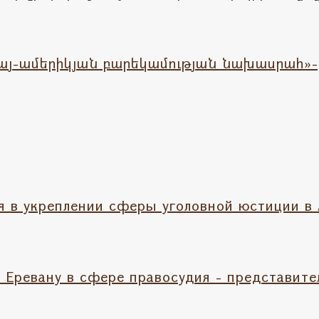
յ-ամերիկյան բարեկամության նախասրահ»-
 в укреплении сферы уголовной юстиции в
Еревану в сфере правосудия - представите