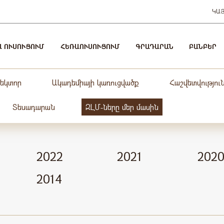
ԿԱ
Ա ՈՒՍՈՒՑՈՒՄ
ՀԵՌԱՈՒՍՈՒՑՈՒՄ
ԳՐԱԴԱՐԱՆ
ԲԱՆԲԵՐ
ռեկտոր
Ակադեմիայի կառուցվածք
Հաշվետվությու
Տեսադարան
ԶԼՄ-ները մեր մասին
2022
2021
202
2014