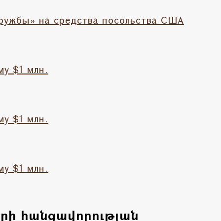
ружбы» на средства посольства США
у $1 млн.
у $1 млн.
у $1 млн.
երի հանցավորության