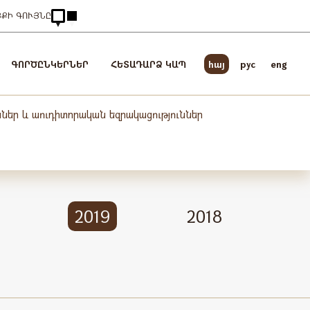
ՅՔԻ ԳՈՒՅՆԸ
ԳՈՐԾԸՆԿԵՐՆԵՐ
ՀԵՏԱԴԱՐՁ ԿԱՊ
հայ
pyc
eng
ններ և աուդիտորական եզրակացություններ
0
2019
2018