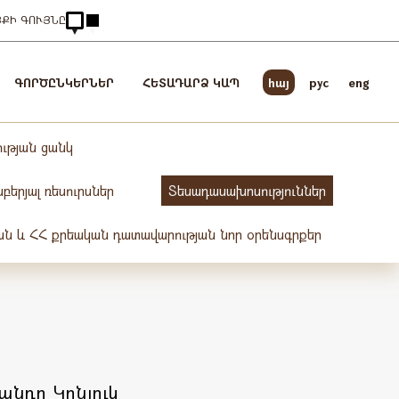
ՅՔԻ ԳՈՒՅՆԸ
ԳՈՐԾԸՆԿԵՐՆԵՐ
ՀԵՏԱԴԱՐՁ ԿԱՊ
հայ
pyc
eng
ւթյան ցանկ
երյալ ռեսուրսներ
Տեսադասախոսություններ
ան և ՀՀ քրեական դատավարության նոր օրենսգրքեր
անդր Կոնյուկ