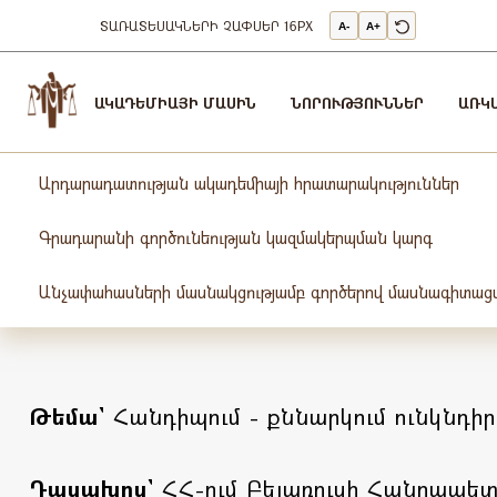
ՏԱՌԱՏԵՍԱԿՆԵՐԻ ՉԱՓՍԵՐ
16PX
A-
A+
Արդարադատության
Ակադեմիա
ԱԿԱԴԵՄԻԱՅԻ ՄԱՍԻՆ
ՆՈՐՈՒԹՅՈՒՆՆԵՐ
ԱՌԿ
-
ԱՐԴԱՐԱԴԱՏՈւԹՅԱՆ
ԱԿԱԴԵՄԻԱ
Արդարադատության ակադեմիայի հրատարակություններ
Գրադարանի գործունեության կազմակերպման կարգ
Անչափահասների մասնակցությամբ գործերով մասնագիտացվ
Թեմա`
Հանդիպում - քննարկում ունկնդի
Դասախոս`
ՀՀ-ում Բելառուսի Հանրապետ