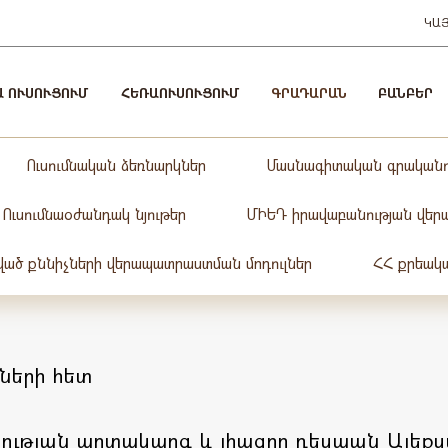
ԿԱ
Ա ՈՒՍՈՒՑՈՒՄ
ՀԵՌԱՈՒՍՈՒՑՈՒՄ
ԳՐԱԴԱՐԱՆ
ԲԱՆԲԵՐ
Ուսումնական ձեռնարկներ
Մասնագիտական գրականո
Ուսումնաօժանդակ նյութեր
ՄԻԵԴ իրավաբանության վերաբ
ած քննիչների վերապատրաստման մոդուլներ
ՀՀ քրեակ
րների հետ
ության արտակարգ և լիազոր դեսպան Ալեքս