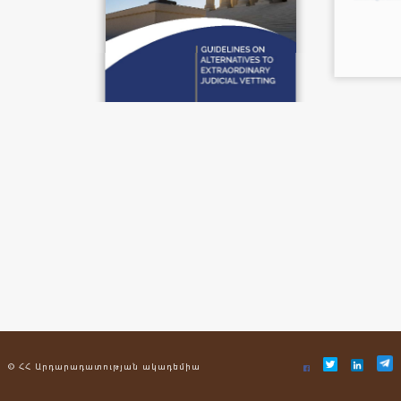
© ՀՀ Արդարադատության ակադեմիա