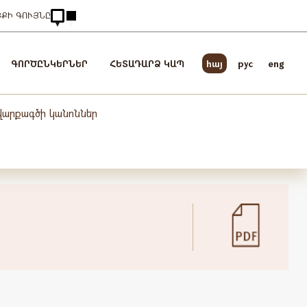
ՅՔԻ ԳՈՒՅՆԸ
ԳՈՐԾԸՆԿԵՐՆԵՐ
ՀԵՏԱԴԱՐՁ ԿԱՊ
հայ
pyc
eng
 վարքագծի կանոններ