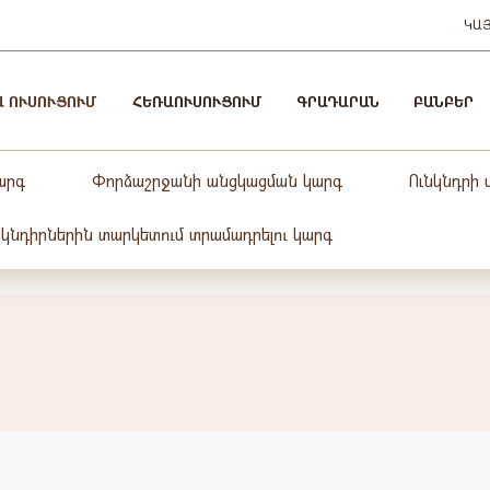
ԿԱ
Ա ՈՒՍՈՒՑՈՒՄ
ՀԵՌԱՈՒՍՈՒՑՈՒՄ
ԳՐԱԴԱՐԱՆ
ԲԱՆԲԵՐ
արգ
Փորձաշրջանի անցկացման կարգ
Ունկնդրի
նկնդիրներին տարկետում տրամադրելու կարգ