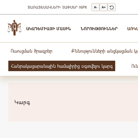
ՏԱՌԱՏԵՍԱԿՆԵՐԻ ՉԱՓՍԵՐ
16PX
A-
A+
Արդարադատության
Ակադեմիա
ԱԿԱԴԵՄԻԱՅԻ ՄԱՍԻՆ
ՆՈՐՈՒԹՅՈՒՆՆԵՐ
ԱՌԿ
-
ԱՐԴԱՐԱԴԱՏՈւԹՅԱՆ
ԱԿԱԴԵՄԻԱ
Ուսուցման ծրագրեր
Քննությունների անցկացման կ
Հանրակացարանային համալիրից օգտվելու կարգ
Ու
Կարգ