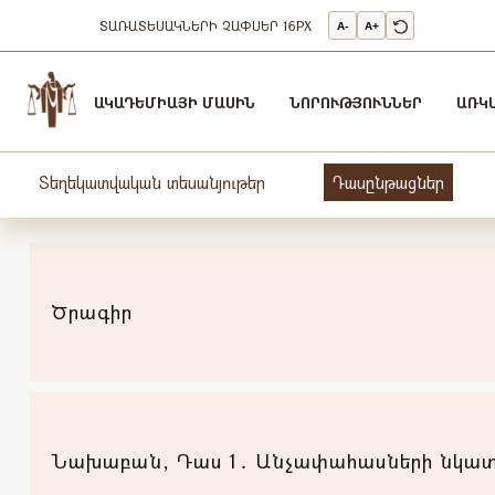
ՏԱՌԱՏԵՍԱԿՆԵՐԻ ՉԱՓՍԵՐ
16PX
A-
A+
Արդարադատության
Ակադեմիա
ԱԿԱԴԵՄԻԱՅԻ ՄԱՍԻՆ
ՆՈՐՈՒԹՅՈՒՆՆԵՐ
ԱՌԿ
-
ԱՐԴԱՐԱԴԱՏՈւԹՅԱՆ
ԱԿԱԴԵՄԻԱ
Տեղեկատվական տեսանյութեր
Դասընթացներ
Ծրագիր
Նախաբան, Դաս 1․ Անչափահասների նկատ