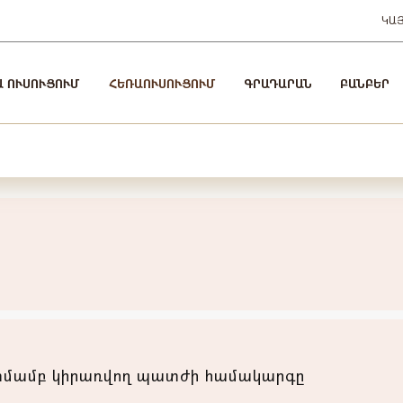
ԿԱ
Ա ՈՒՍՈՒՑՈՒՄ
ՀԵՌԱՈՒՍՈՒՑՈՒՄ
ԳՐԱԴԱՐԱՆ
ԲԱՆԲԵՐ
մամբ կիրառվող պատժի համակարգը