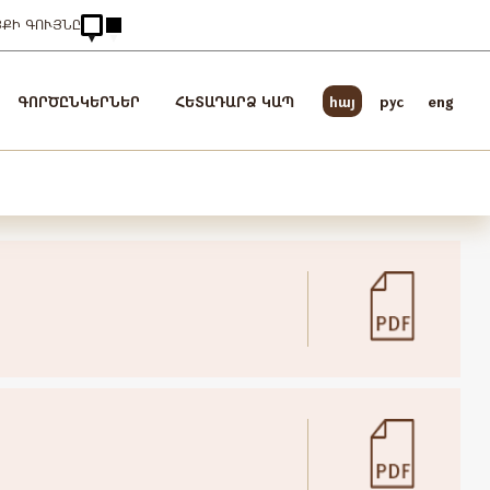
ՅՔԻ ԳՈՒՅՆԸ
ԳՈՐԾԸՆԿԵՐՆԵՐ
ՀԵՏԱԴԱՐՁ ԿԱՊ
հայ
pyc
eng