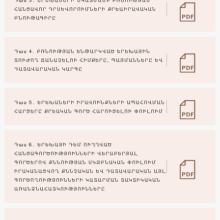
Դաս 3․ ԵՐԵԽԱՆԵՐԻ ՆԿԱՏՄԱՄԲ ԲՌՆՈՒԹՅԱՆ
ՀԱՆՑԱՎՈՐ ԴՐՍԵՎՈՐՈՒՄՆԵՐԻ ՔՐԵԱԻՐԱՎԱԿԱՆ
ԲՆՈՒԹԱԳԻՐԸ
Դաս 4․ ԲՌՆՈՒԹՅԱՆ ԵՆԹԱՐԿՎԱԾ ԵՐԵԽԱՅԻՆ
ՏՈՒԺՈՂ ՃԱՆԱՉԵԼՈՒ ՀԻՄՔԵՐԸ, ՊԱՅՄԱՆՆԵՐԸ ԵՎ
ԴԱՏԱՎԱՐԱԿԱՆ ԿԱՐԳԸ
Դաս 5․ ԵՐԵԽԱՆԵՐԻ ԻՐԱՎՈՒՆՔՆԵՐԻ ԱՊԱՀՈՎՄԱՆ
ՀԱՐՑԵՐԸ ՔՐԵԱԿԱՆ ԳՈՐԾ ՀԱՐՈՒՑԵԼՈՒ ՓՈՒԼՈՒՄ
Դաս 6․ ԵՐԵԽԱՅԻ ԴԵՄ ՈՒՂՂՎԱԾ
ՀԱՆՑԱԳՈՐԾՈՒԹՅՈՒՆՆԵՐԻ ՎԵՐԱԲԵՐՅԱԼ
ԳՈՐԾԵՐՈՎ ՔՆՆՈՒԹՅԱՆ ՍԿԶԲՆԱԿԱՆ ՓՈՒԼՈՒՄ
ԻՐԱԿԱՆԱՑՎՈՂ ՔՆՆՉԱԿԱՆ ԵՎ ԴԱՏԱՎԱՐԱԿԱՆ ԱՅԼ
ԳՈՐԾՈՂՈՒԹՅՈՒՆՆԵՐԻ ԿԱՏԱՐՄԱՆ ՏԱԿՏԻԿԱԿԱՆ
ԱՌԱՆՁՆԱՀԱՏԿՈՒԹՅՈՒՆՆԵՐԸ