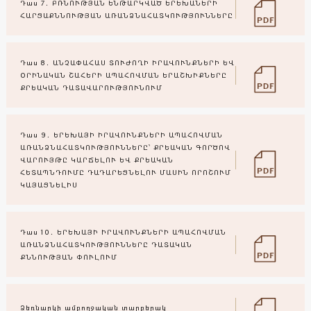
Դաս 7․ ԲՌՆՈՒԹՅԱՆ ԵՆԹԱՐԿՎԱԾ ԵՐԵԽԱՆԵՐԻ
ՀԱՐՑԱՔՆՆՈՒԹՅԱՆ ԱՌԱՆՁՆԱՀԱՏԿՈՒԹՅՈՒՆՆԵՐԸ
Դաս 8․ ԱՆՉԱՓԱՀԱՍ ՏՈՒԺՈՂԻ ԻՐԱՎՈՒՆՔՆԵՐԻ ԵՎ
ՕՐԻՆԱԿԱՆ ՇԱՀԵՐԻ ԱՊԱՀՈՎՄԱՆ ԵՐԱՇԽԻՔՆԵՐԸ
ՔՐԵԱԿԱՆ ԴԱՏԱՎԱՐՈՒԹՅՈՒՆՈՒՄ
Դաս 9․ ԵՐԵԽԱՅԻ ԻՐԱՎՈՒՆՔՆԵՐԻ ԱՊԱՀՈՎՄԱՆ
ԱՌԱՆՁՆԱՀԱՏԿՈՒԹՅՈՒՆՆԵՐԸ՝ ՔՐԵԱԿԱՆ ԳՈՐԾՈՎ
ՎԱՐՈՒՅԹԸ ԿԱՐՃԵԼՈՒ ԵՎ ՔՐԵԱԿԱՆ
ՀԵՏԱՊՆԴՈՒՄԸ ԴԱԴԱՐԵՑՆԵԼՈՒ ՄԱՍԻՆ ՈՐՈՇՈՒՄ
ԿԱՅԱՑՆԵԼԻՍ
Դաս 10․ ԵՐԵԽԱՅԻ ԻՐԱՎՈՒՆՔՆԵՐԻ ԱՊԱՀՈՎՄԱՆ
ԱՌԱՆՁՆԱՀԱՏԿՈՒԹՅՈՒՆՆԵՐԸ ԴԱՏԱԿԱՆ
ՔՆՆՈՒԹՅԱՆ ՓՈՒԼՈՒՄ
Ձեռնարկի ամբողջական տարբերակ