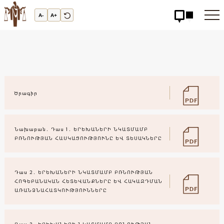
Արդարադատության
Ակադեմիա
A-
A+
-
ԱՐԴԱՐԱԴԱՏՈւԹՅԱՆ
ԱԿԱԴԵՄԻԱ
Ծրագիր
Նախաբան․ Դաս 1․ ԵՐԵԽԱՆԵՐԻ ՆԿԱՏՄԱՄԲ
ԲՌՆՈՒԹՅԱՆ ՀԱՍԿԱՑՈՒԹՅՈՒՆԸ ԵՎ ՏԵՍԱԿՆԵՐԸ
Դաս 2․ ԵՐԵԽԱՆԵՐԻ ՆԿԱՏՄԱՄԲ ԲՌՆՈՒԹՅԱՆ
ՀՈԳԵԲԱՆԱԿԱՆ ՀԵՏԵՎԱՆՔՆԵՐԸ ԵՎ ՀԱԿԱԶԴՄԱՆ
ԱՌԱՆՁՆԱՀԱՏԿՈՒԹՅՈՒՆՆԵՐԸ