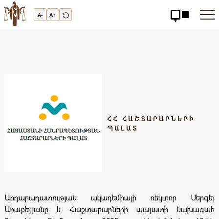
Արդարադատության
Ակադեմիա
A-
A+
-
ԱՐԴԱՐԱԴԱՏՈւԹՅԱՆ
ԱԿԱԴԵՄԻԱ
ՀՀ ՀԱՇՏԱՐԱՐՆԵՐԻ
ՊԱԼԱՏ
Արդարադատության ակադեմիայի ռեկտոր Սերգեյ
Առաքելյանը և Հաշտարարների պալատի նախագահ