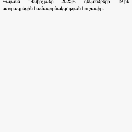
Գայանե Դեմիրչյանը 2025թ. դեկտեմբերի 19-ին
ստորագրեցին համագործակցության հուշագիր: