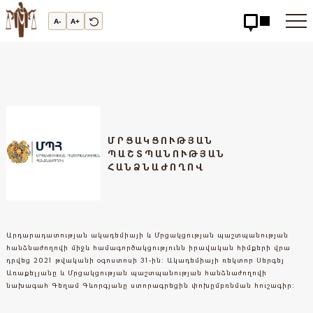
Արդարադատության
Ակադեմիա
A-
A+
-
ԱՐԴԱՐԱԴԱՏՈւԹՅԱՆ
ԱԿԱԴԵՄԻԱ
ՄՐՑԱԿՑՈՒԹՅԱՆ
ՊԱՇՏՊԱՆՈՒԹՅԱՆ
ՀԱՆՁՆԱԺՈՂՈՎ
Արդարադատության ակադեմիայի և Մրցակցության պաշտպանության
հանձնաժողովի միջև համագործակցությունն իրավական հիմքերի վրա
դրվեց 2021 թվականի օգոստոսի 31-ին: Ակադեմիայի ռեկտոր Սերգեյ
Առաքելյանը և Մրցակցության պաշտպանության հանձնաժողովի
նախագահ Գեղամ Գևորգյանը ստորագրեցին փոխըմբռնման հուշագիր: