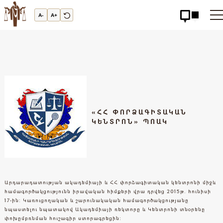
Արդարադատության
Ակադեմիա
A-
A+
-
ԱՐԴԱՐԱԴԱՏՈւԹՅԱՆ
ԱԿԱԴԵՄԻԱ
«ՀՀ ՓՈՐՁԱԳԻՏԱԿԱՆ
ԿԵՆՏՐՈՆ» ՊՈԱԿ
Արդարադատության ակադեմիայի և ՀՀ փորձագիտական կենտրոնի միջև
համագործակցությունն իրավական հիմքերի վրա դրվեց 2015թ. հունիսի
17-ին: Կառուցողական և շարունակական համագործակցությանը
նպաստելու նպատակով Ակադեմիայի ռեկտորը և Կենտրոնի տնօրենը
փոխըմբռնման հուշագիր ստորագրեցին: