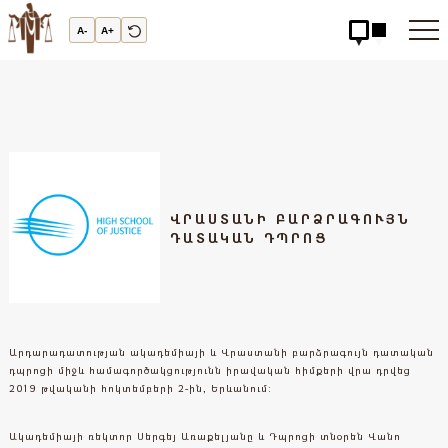
Արդարադատության
Ակադեմիա
A-
A+
-
ԱՐԴԱՐԱԴԱՏՈւԹՅԱՆ
ԱԿԱԴԵՄԻԱ
ՎՐԱՍՏԱՆԻ ԲԱՐՁՐԱԳՈՒՅՆ
ԴԱՏԱԿԱՆ ԴՊՐՈՑ
Արդարադատության ակադեմիայի և Վրաստանի բարձրագույն դատական
դպրոցի միջև համագործակցությունն իրավական հիմքերի վրա դրվեց
2019 թվականի հոկտեմբերի 2-ին, Երևանում:
Ակադեմիայի ռեկտոր Սերգեյ Առաքելյանը և Դպրոցի տնօրեն Վանո