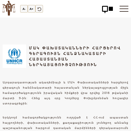
Արդարադատության
Ակադեմիա
A-
A+
-
ԱՐԴԱՐԱԴԱՏՈւԹՅԱՆ
ԱԿԱԴԵՄԻԱ
ՄԱԿ ՓԱԽՍՏԱԿԱՆՆԵՐԻ ՀԱՐՑԵՐՈՎ
ԳԵՐԱԳՈՒՅՆ ՀԱՆՁՆԱԿԱՏԱՐԻ
ՀԱՅԱՍՏԱՆՅԱՆ
ՆԵՐԿԱՅԱՑՈՒՑՉՈՒԹՅՈՒՆ
Արդարադատության ակադեմիայի և ՄԱԿ Փախստականների հարցերով
գերագույն հանձնակատարի հայաստանյան ներկայացուցչության միջև
համագործակցությունն իրավական հիմքերի վրա դրվեց 2016 թվականի
մարտի 9-ին: Հենց այդ օրը Կողմերը Փոխըմբռնման հուշագիր
ստորագրեցին:
Երկկողմ համագործակցությունն ուղղված է ՀՀ-ում ապաստան
հայցողների, փախստականների, քաղաքացիություն չունեցող անձանց
պաշտպանության հարցում դատական մարմինների դերակատարումն