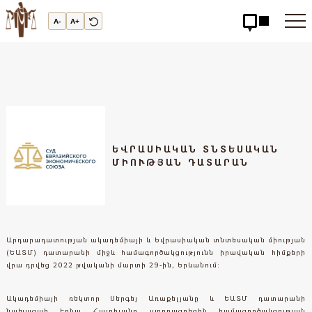
Արդարադատության
Ակադեմիա
A-
A+
-
ԱՐԴԱՐԱԴԱՏՈւԹՅԱՆ
ԱԿԱԴԵՄԻԱ
ԵՎՐԱՍԻԱԿԱՆ ՏՆՏԵՍԱԿԱՆ
ՄԻՈՒԹՅԱՆ ԴԱՏԱՐԱՆ
Արդարադատության ակադեմիայի և Եվրասիական տնտեսական միության
(ԵԱՏՄ) դատարանի միջև համագործակցությունն իրավական հիմքերի
վրա դրվեց 2022 թվականի մարտի 29-ին, Երևանում:
Ակադեմիայի ռեկտոր Սերգեյ Առաքելյանը և ԵԱՏՄ դատարանի
նախագահ Էռնա Հայրիյանը ստորագրեցին համագործակցության