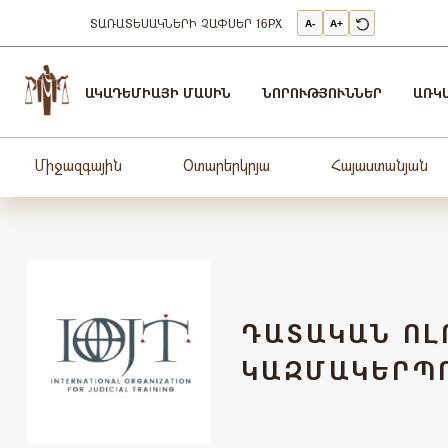
ՏԱՌԱՏԵՍԱԿՆԵՐԻ ՉԱՓՍԵՐ
16PX
A-
A+
Արդարադատության
Ակադեմիա
ԱԿԱԴԵՄԻԱՅԻ ՄԱՍԻՆ
ՆՈՐՈՒԹՅՈՒՆՆԵՐ
ԱՌԿ
-
ԱՐԴԱՐԱԴԱՏՈւԹՅԱՆ
ԱԿԱԴԵՄԻԱ
Միջազգային
Օտարերկրյա
Հայաստանյան
ԴԱՏԱԿԱՆ ՈԼ
ԿԱԶՄԱԿԵՐՊ