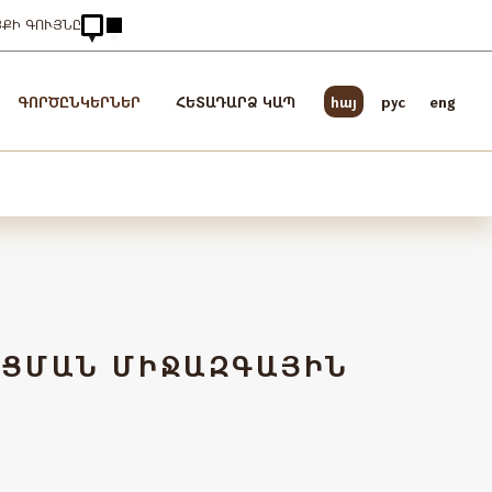
ՅՔԻ ԳՈՒՅՆԸ
ԳՈՐԾԸՆԿԵՐՆԵՐ
ՀԵՏԱԴԱՐՁ ԿԱՊ
հայ
pyc
eng
ՒՑՄԱՆ ՄԻՋԱԶԳԱՅԻՆ