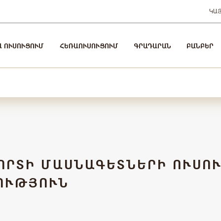
ԿԱ
Ա ՈՒՍՈՒՑՈՒՄ
ՀԵՌԱՈՒՍՈՒՑՈՒՄ
ԳՐԱԴԱՐԱՆ
ԲԱՆԲԵՐ
ՈՐՏԻ ՄԱՍՆԱԳԵՏՆԵՐԻ ՈՒՍՈ
ՈՒԹՅՈՒՆ